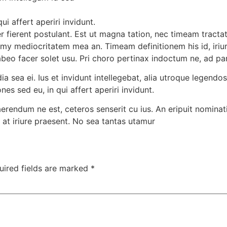
i affert aperiri invidunt.
 fierent postulant. Est ut magna tation, nec timeam tractat
umy mediocritatem mea an. Timeam definitionem his id, iriu
 habeo facer solet usu. Pri choro pertinax indoctum ne, ad pa
ia sea ei. Ius et invidunt intellegebat, alia utroque legendos
s sed eu, in qui affert aperiri invidunt.
endum ne est, ceteros senserit cu ius. An eripuit nominati u
 at iriure praesent. No sea tantas utamur
uired fields are marked
*