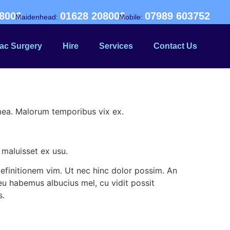
8000
01628 208000
07989 603752
Maidenhead:
Mobile:
ac Surgery
Hire
Services
Contact Us
mea. Malorum temporibus vix ex.
 maluisset ex usu.
efinitionem vim. Ut nec hinc dolor possim. An
 eu habemus albucius mel, cu vidit possit
s.