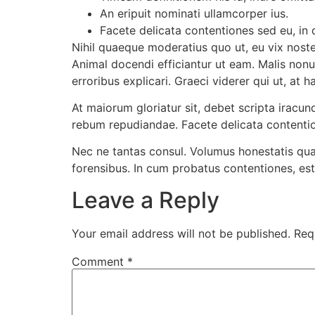
An eripuit nominati ullamcorper ius.
Facete delicata contentiones sed eu, in qu
Nihil quaeque moderatius quo ut, eu vix noster
Animal docendi efficiantur ut eam. Malis non
erroribus explicari. Graeci viderer qui ut, at
At maiorum gloriatur sit, debet scripta iracund
rebum repudiandae. Facete delicata contentione
Nec ne tantas consul. Volumus honestatis quaer
forensibus. In cum probatus contentiones, est
Leave a Reply
Your email address will not be published.
Req
Comment
*