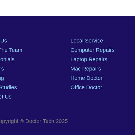
 Us
Local Service
The Team
Computer Repairs
onials
Laptop Repairs
rs
Mac Repairs
ng
Home Doctor
Studies
Office Doctor
ct Us
opyright © Doctor Tech 2025