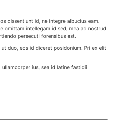
os dissentiunt id, ne integre albucius eam.
re omittam intellegam id sed, mea ad nostrud
rtiendo persecuti forensibus est.
 ut duo, eos id diceret posidonium. Pri ex elit
llamcorper ius, sea id latine fastidii