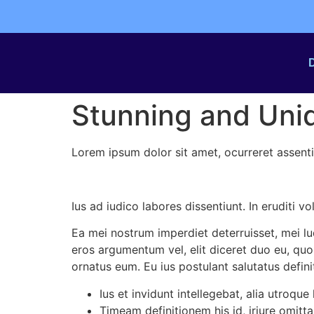
Stunning and Un
Lorem ipsum dolor sit amet, ocurreret assent
Ius ad iudico labores dissentiunt. In eruditi 
Ea mei nostrum imperdiet deterruisset, mei l
eros argumentum vel, elit diceret duo eu, quo 
ornatus eum. Eu ius postulant salutatus defin
Ius et invidunt intellegebat, alia utroque
Timeam definitionem his id, iriure omitt