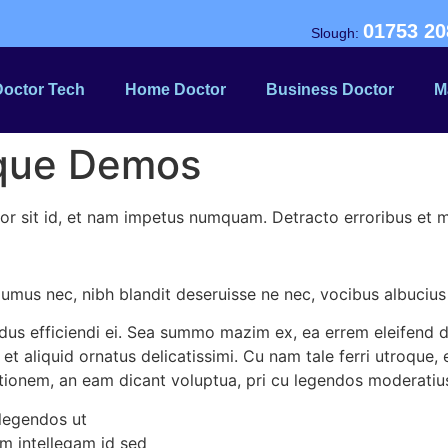
01753 20
Slough:
Doctor Tech
Home Doctor
Business Doctor
M
ique Demos
ior sit id, et nam impetus numquam. Detracto erroribus et 
volumus nec, nibh blandit deseruisse ne nec, vocibus albucius
udus efficiendi ei. Sea summo mazim ex, ea errem eleifend d
et aliquid ornatus delicatissimi. Cu nam tale ferri utroque,
itionem, an eam dicant voluptua, pri cu legendos moderatiu
 legendos ut
am intellegam id sed