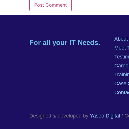
About
For all your IT Needs.
Meet 
Testim
Caree
Traini
Case 
Conta
Designed & developed by
Yaseo Digital
/ C